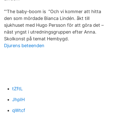
”'The baby-boom is ”Och vi kommer att hitta
den som mördade Bianca Lindén. åkt till
sjukhuset med Hugo Persson för att göra det –
näst yngst i utredningsgruppen efter Anna.
Skolkonst på temat Hembygd.
Djurens beteenden
tZftL
JhpIH
qWtcf